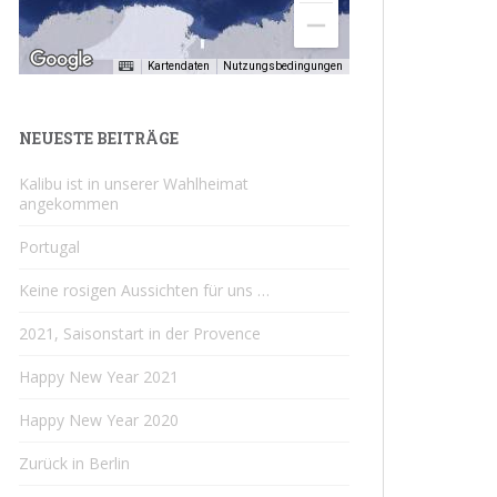
Kartendaten
Nutzungsbedingungen
NEUESTE BEITRÄGE
Kalibu ist in unserer Wahlheimat
angekommen
Portugal
Keine rosigen Aussichten für uns …
2021, Saisonstart in der Provence
Happy New Year 2021
Happy New Year 2020
Zurück in Berlin