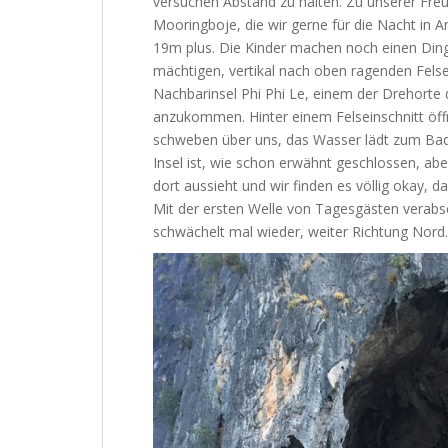
versuchen Abstand zu halten. Zu unserer Freu
Mooringboje, die wir gerne für die Nacht in A
19m plus. Die Kinder machen noch einen Ding
mächtigen, vertikal nach oben ragenden Fels
Nachbarinsel Phi Phi Le, einem der Drehorte
anzukommen. Hinter einem Felseinschnitt öffn
schweben über uns, das Wasser lädt zum Bade
Insel ist, wie schon erwähnt geschlossen, abe
dort aussieht und wir finden es völlig okay, d
Mit der ersten Welle von Tagesgästen verabs
schwächelt mal wieder, weiter Richtung Nord.