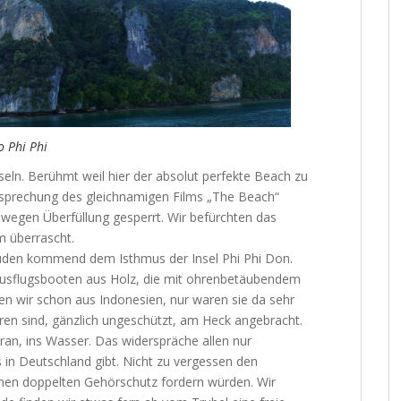
o Phi Phi
seln. Berühmt weil hier der absolut perfekte Beach zu
rsprechung des gleichnamigen Films „The Beach“
 wegen Überfüllung gesperrt. Wir befürchten das
m überrascht.
üden kommend dem Isthmus der Insel Phi Phi Don.
Ausflugsbooten aus Holz, die mit ohrenbetäubendem
en wir schon aus Indonesien, nur waren sie da sehr
oren sind, gänzlich ungeschützt, am Heck angebracht.
dran, ins Wasser. Das widerspräche allen nur
 in Deutschland gibt. Nicht zu vergessen den
 einen doppelten Gehörschutz fordern würden. Wir