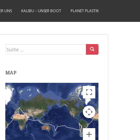
ER UNS
KALIBU – UNSER BOOT
PLANET PLASTIK
Suche
nach:
MAP