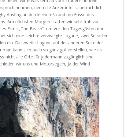
de finden wir etwas fern ab vom Trubel eine freie
nspruch nehmen, denn die Ankertiefe ist beträchtlich,
hy Ausflug an den kleinen Strand am Fusse des
ens. Am nächsten Morgen starten wir sehr früh zur
 des Films „The Beach“, um vor den Tagesgästen dort
et sich eine seichte verzweigte Lagune, zwei Seeadler
n ein. Die zweite Lagune auf der anderen Seite der
r man kann sich auch so ganz gut vorstellen, wie es
ass nicht alle Orte für jedermann zugänglich sind.
chieden wir uns und Motorsegeln, ja der Wind