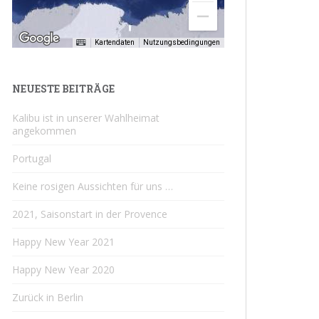
Kartendaten
Nutzungsbedingungen
NEUESTE BEITRÄGE
Kalibu ist in unserer Wahlheimat
angekommen
Portugal
Keine rosigen Aussichten für uns …
2021, Saisonstart in der Provence
Happy New Year 2021
Happy New Year 2020
Zurück in Berlin