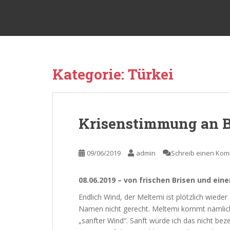
S
sy Kalibu
k
i
p
t
o
Kategorie:
Türkei
m
a
i
n
Krisenstimmung an 
c
o
n
09/06/2019
admin
Schreib einen Ko
t
e
08.06.2019 – von frischen Brisen und ei
n
t
Endlich Wind, der Meltemi ist plötzlich wieder
Namen nicht gerecht. Meltemi kommt nämlich
„sanfter Wind“. Sanft würde ich das nicht beze