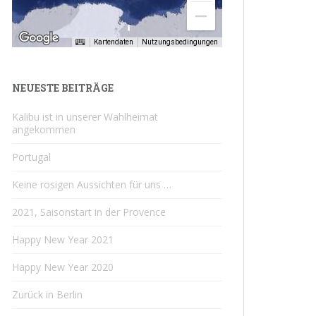
Kartendaten
Nutzungsbedingungen
NEUESTE BEITRÄGE
Kalibu ist in unserer Wahlheimat
angekommen
Portugal
Keine rosigen Aussichten für uns …
2021, Saisonstart in der Provence
Happy New Year 2021
Happy New Year 2020
Zurück in Berlin