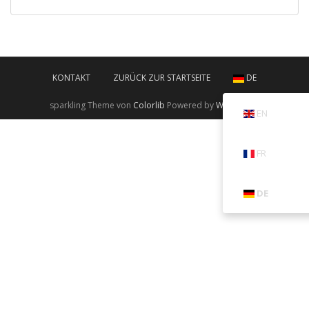
KONTAKT
ZURÜCK ZUR STARTSEITE
DE
sparkling Theme von
Colorlib
Powered by
WordPress
EN
FR
DE