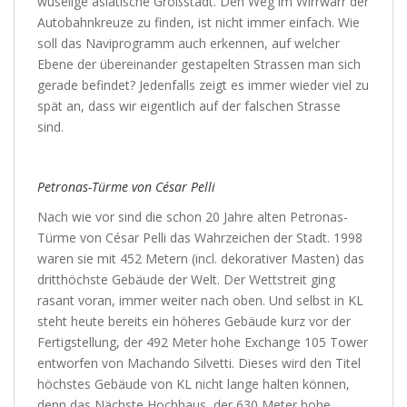
wuselige asiatische Großstadt. Den Weg im Wirrwarr der
Autobahnkreuze zu finden, ist nicht immer einfach. Wie
soll das Naviprogramm auch erkennen, auf welcher
Ebene der übereinander gestapelten Strassen man sich
gerade befindet? Jedenfalls zeigt es immer wieder viel zu
spät an, dass wir eigentlich auf der falschen Strasse
sind.
Petronas-Türme von César Pelli
Nach wie vor sind die schon 20 Jahre alten Petronas-
Türme von César Pelli das Wahrzeichen der Stadt. 1998
waren sie mit 452 Metern (incl. dekorativer Masten) das
dritthöchste Gebäude der Welt. Der Wettstreit ging
rasant voran, immer weiter nach oben. Und selbst in KL
steht heute bereits ein höheres Gebäude kurz vor der
Fertigstellung, der 492 Meter hohe Exchange 105 Tower
entworfen von Machando Silvetti. Dieses wird den Titel
höchstes Gebäude von KL nicht lange halten können,
denn das Nächste Hochhaus, der 630 Meter hohe