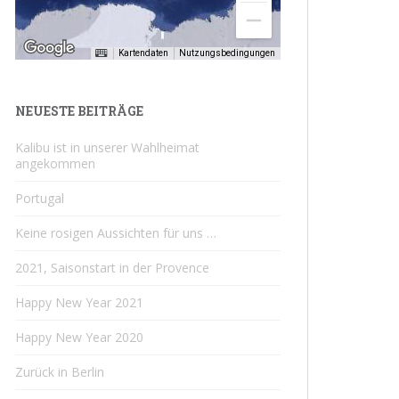
Kartendaten
Nutzungsbedingungen
NEUESTE BEITRÄGE
Kalibu ist in unserer Wahlheimat
angekommen
Portugal
Keine rosigen Aussichten für uns …
2021, Saisonstart in der Provence
Happy New Year 2021
Happy New Year 2020
Zurück in Berlin