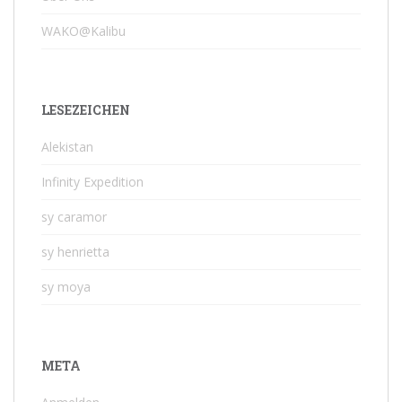
WAKO@Kalibu
LESEZEICHEN
Alekistan
Infinity Expedition
sy caramor
sy henrietta
sy moya
META