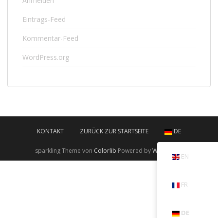
Anmelden
Eintrags-Feed
Kommentar-Feed
WordPress.org
KONTAKT
ZURÜCK ZUR STARTSEITE
DE
sparkling Theme von
Colorlib
Powered by
WordPress
EN
FR
DE